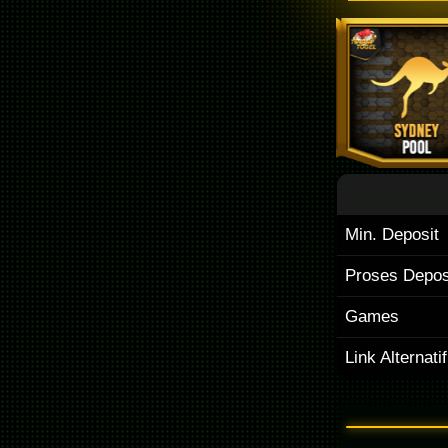
Min. Deposit
Proses Depos
Games
Link Alternatif