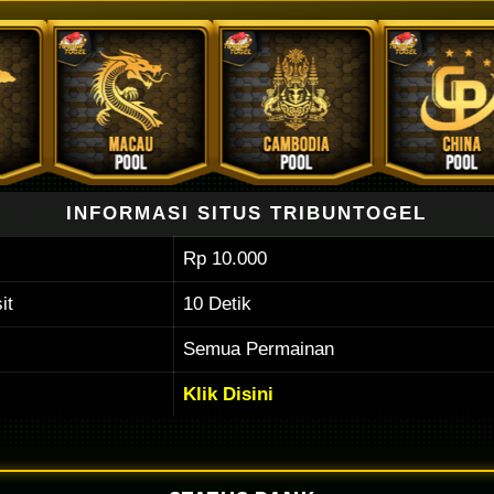
INFORMASI SITUS TRIBUNTOGEL
Rp 10.000
it
10 Detik
Semua Permainan
Klik Disini