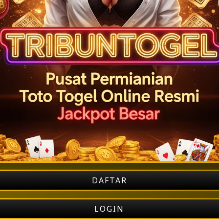
DAFTAR
LOGIN